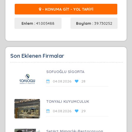
- KONUMA GİT - YOL TARİFİ
Enlem :
41.005488
Boylam :
39.730252
Son Eklenen Firmalar
SOFUOĞLU SİGORTA
04.08.2026
28
TONYALI KUYUMCULUK
04.08.2026
29
SetArt Mimarlık-Restorasyon