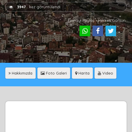
3947
kez görüntülendi
Firmayı Paylaş - Herkes Görsün
Hakkımızda
Foto Galeri
Harita
Video