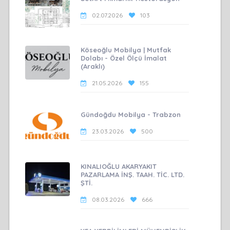
02.07.2026
103
Köseoğlu Mobilya | Mutfak
Dolabı - Özel Ölçü İmalat
(Araklı)
21.05.2026
155
Gündoğdu Mobilya - Trabzon
23.03.2026
500
KINALIOĞLU AKARYAKIT
PAZARLAMA İNŞ. TAAH. TİC. LTD.
ŞTİ.
08.03.2026
666