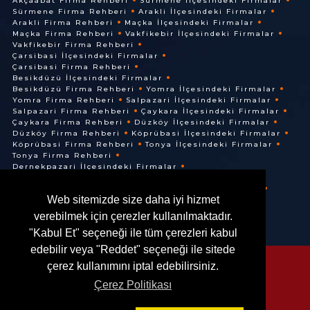
Akçaabat Firma Rehberi
Sürmene İlçesindeki Firmalar
Sürmene Firma Rehberi
Arakli İlçesindeki Firmalar
Arakli Firma Rehberi
Maçka İlçesindeki Firmalar
Maçka Firma Rehberi
Vakfikebir İlçesindeki Firmalar
Vakfikebir Firma Rehberi
Çarsibasi İlçesindeki Firmalar
Çarsibasi Firma Rehberi
Besikdüzü İlçesindeki Firmalar
Besikdüzü Firma Rehberi
Yomra İlçesindeki Firmalar
Yomra Firma Rehberi
Salpazari İlçesindeki Firmalar
Salpazari Firma Rehberi
Çaykara İlçesindeki Firmalar
Çaykara Firma Rehberi
Düzköy İlçesindeki Firmalar
Düzköy Firma Rehberi
Köprübasi İlçesindeki Firmalar
Köprübasi Firma Rehberi
Tonya İlçesindeki Firmalar
Tonya Firma Rehberi
Dernekpazari İlçesindeki Firmalar
Dernekpazari Firma Rehberi
Hayrat İlçesindeki Firmalar
Hayrat Firma Rehberi
Web sitemizde size daha iyi hizmet
Of İlçesindeki Firmalar
Of Firma Rehberi
verebilmek için çerezler kullanılmaktadır.
"Kabul Et" seçeneği ile tüm çerezleri kabul
edebilir veya "Reddet" seçeneği ile sitede
çerez kullanımını iptal edebilirsiniz.
Çerez Politikası