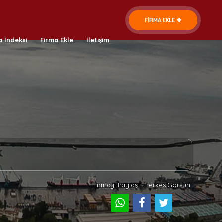
FİRMA EKLE
a İndeksi
Firma Ekle
İletişim
Firmayı Paylaş - Herkes Görsün