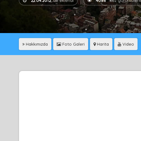
22.04.2012
'de eklendi
4086
kez görüntülend
Hakkımızda
Foto Galeri
Harita
Video