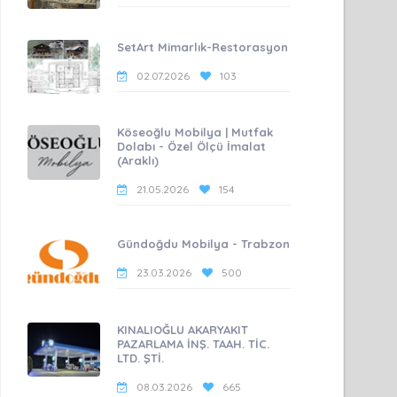
SetArt Mimarlık-Restorasyon
02.07.2026
103
Köseoğlu Mobilya | Mutfak
Dolabı - Özel Ölçü İmalat
(Araklı)
21.05.2026
154
Gündoğdu Mobilya - Trabzon
23.03.2026
500
KINALIOĞLU AKARYAKIT
PAZARLAMA İNŞ. TAAH. TİC.
LTD. ŞTİ.
08.03.2026
665