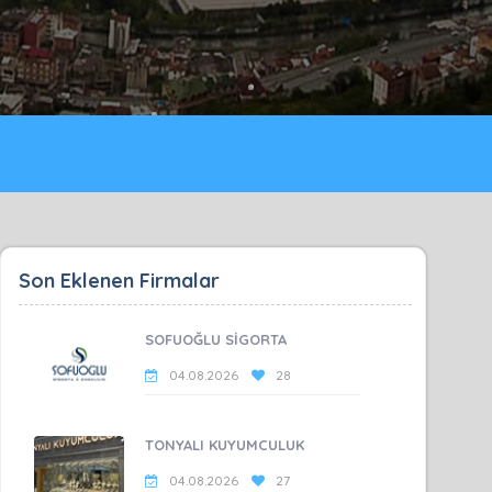
Son Eklenen Firmalar
SOFUOĞLU SİGORTA
04.08.2026
28
TONYALI KUYUMCULUK
04.08.2026
27