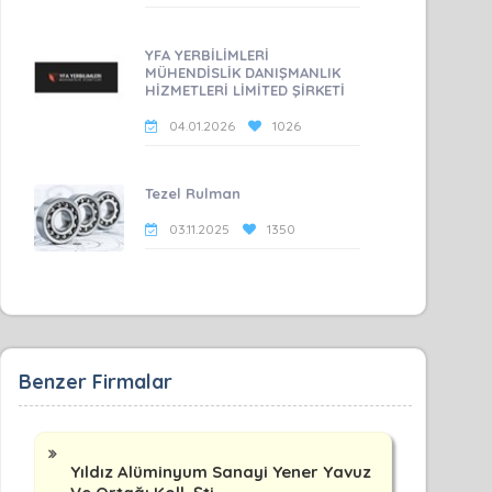
YFA YERBİLİMLERİ
MÜHENDİSLİK DANIŞMANLIK
HİZMETLERİ LİMİTED ŞİRKETİ
04.01.2026
1026
Tezel Rulman
03.11.2025
1350
Benzer Firmalar
Yıldız Alüminyum Sanayi Yener Yavuz