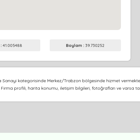
 :
41.005488
Boylam :
39.730252
anayi kategorisinde Merkez/Trabzon bölgesinde hizmet vermektedir
irma profili, harita konumu, iletişim bilgileri, fotoğrafları ve varsa