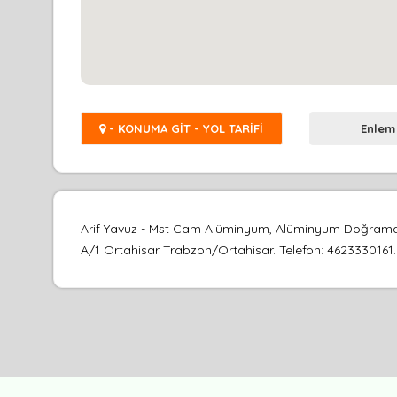
- KONUMA GİT - YOL TARİFİ
Enlem
Arif Yavuz - Mst Cam Alüminyum, Alüminyum Doğrama S
A/1 Ortahisar Trabzon/Ortahisar. Telefon: 4623330161. F