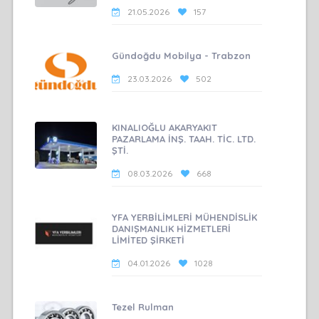
21.05.2026
157
Gündoğdu Mobilya - Trabzon
23.03.2026
502
KINALIOĞLU AKARYAKIT
PAZARLAMA İNŞ. TAAH. TİC. LTD.
ŞTİ.
08.03.2026
668
YFA YERBİLİMLERİ MÜHENDİSLİK
DANIŞMANLIK HİZMETLERİ
LİMİTED ŞİRKETİ
04.01.2026
1028
Tezel Rulman