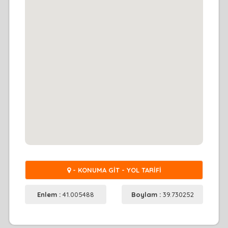
- KONUMA GİT - YOL TARİFİ
Enlem :
41.005488
Boylam :
39.730252