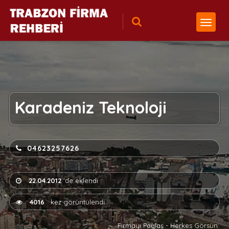
Karadeniz Teknoloji
04623257626
22.04.2012
'de eklendi
4016
kez görüntülendi
Firmayı Paylaş - Herkes Görsün