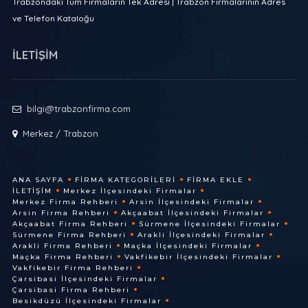
Trabzondaki Tüm Firmaların Tek Adresi | Trabzon Firmalarının Adres
ve Telefon Kataloğu
İLETİŞİM
bilgi@trabzonfirma.com
Merkez / Trabzon
ANA SAYFA
FIRMA KATEGORILERI
FIRMA EKLE
İLETIŞIM
Merkez İlçesindeki Firmalar
Merkez Firma Rehberi
Arsin İlçesindeki Firmalar
Arsin Firma Rehberi
Akçaabat İlçesindeki Firmalar
Akçaabat Firma Rehberi
Sürmene İlçesindeki Firmalar
Sürmene Firma Rehberi
Arakli İlçesindeki Firmalar
Arakli Firma Rehberi
Maçka İlçesindeki Firmalar
Maçka Firma Rehberi
Vakfikebir İlçesindeki Firmalar
Vakfikebir Firma Rehberi
Çarsibasi İlçesindeki Firmalar
Çarsibasi Firma Rehberi
Besikdüzü İlçesindeki Firmalar