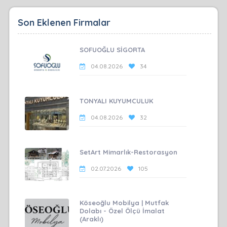
Son Eklenen Firmalar
SOFUOĞLU SİGORTA
04.08.2026
34
TONYALI KUYUMCULUK
04.08.2026
32
SetArt Mimarlık-Restorasyon
02.07.2026
105
Köseoğlu Mobilya | Mutfak
Dolabı - Özel Ölçü İmalat
(Araklı)