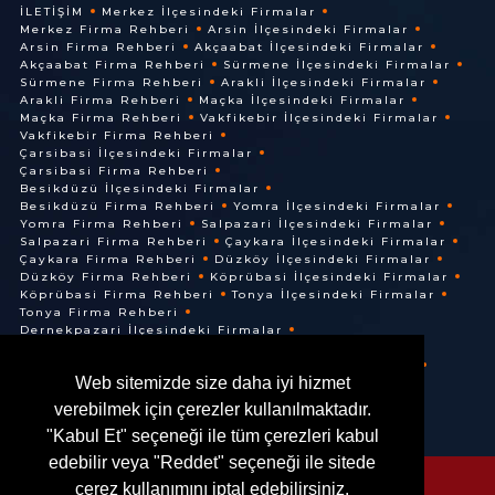
İLETIŞIM
Merkez İlçesindeki Firmalar
Merkez Firma Rehberi
Arsin İlçesindeki Firmalar
Arsin Firma Rehberi
Akçaabat İlçesindeki Firmalar
Akçaabat Firma Rehberi
Sürmene İlçesindeki Firmalar
Sürmene Firma Rehberi
Arakli İlçesindeki Firmalar
Arakli Firma Rehberi
Maçka İlçesindeki Firmalar
Maçka Firma Rehberi
Vakfikebir İlçesindeki Firmalar
Vakfikebir Firma Rehberi
Çarsibasi İlçesindeki Firmalar
Çarsibasi Firma Rehberi
Besikdüzü İlçesindeki Firmalar
Besikdüzü Firma Rehberi
Yomra İlçesindeki Firmalar
Yomra Firma Rehberi
Salpazari İlçesindeki Firmalar
Salpazari Firma Rehberi
Çaykara İlçesindeki Firmalar
Çaykara Firma Rehberi
Düzköy İlçesindeki Firmalar
Düzköy Firma Rehberi
Köprübasi İlçesindeki Firmalar
Köprübasi Firma Rehberi
Tonya İlçesindeki Firmalar
Tonya Firma Rehberi
Dernekpazari İlçesindeki Firmalar
Dernekpazari Firma Rehberi
Hayrat İlçesindeki Firmalar
Hayrat Firma Rehberi
Web sitemizde size daha iyi hizmet
Of İlçesindeki Firmalar
Of Firma Rehberi
verebilmek için çerezler kullanılmaktadır.
"Kabul Et" seçeneği ile tüm çerezleri kabul
edebilir veya "Reddet" seçeneği ile sitede
çerez kullanımını iptal edebilirsiniz.