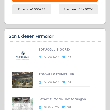
Enlem :
41.005488
Boylam :
39.730252
Son Eklenen Firmalar
SOFUOĞLU SİGORTA
04.08.2026
23
TONYALI KUYUMCULUK
04.08.2026
24
SetArt Mimarlık-Restorasyon
02.07.2026
101