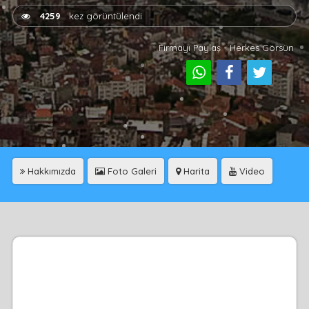
4259
kez görüntülendi
Firmayı Paylaş - Herkes Görsün
Hakkımızda
Foto Galeri
Harita
Video