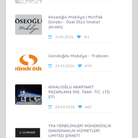
Köseoğlu Mobilya | Mutfak
Dolabı - Özel Ölçü İmalat
(Araklı)
21.05.2026
152
Gündoğdu Mobilya - Trabzon
23.03.2026
499
KINALIOĞLU AKARYAKIT
PAZARLAMA İNŞ. TAAH. TİC. LTD.
ŞTİ.
08.03.2026
662
YFA YERBİLİMLERİ MÜHENDİSLİK
DANIŞMANLIK HİZMETLERİ
LİMİTED ŞİRKETİ