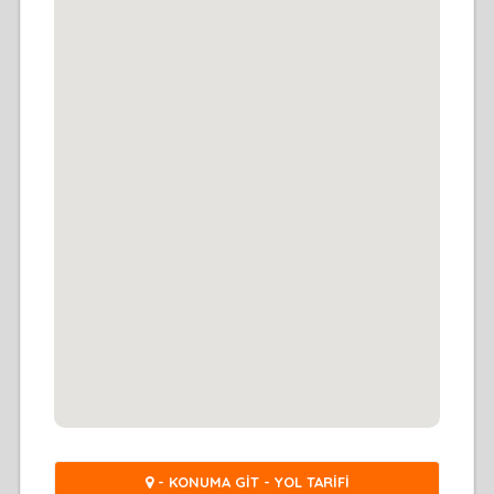
- KONUMA GİT - YOL TARİFİ