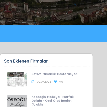
Son Eklenen Firmalar
SetArt Mimarlık-Restorasyon
02.07.2026
96
Köseoğlu Mobilya | Mutfak
Dolabı - Özel Ölçü İmalat
(Araklı)