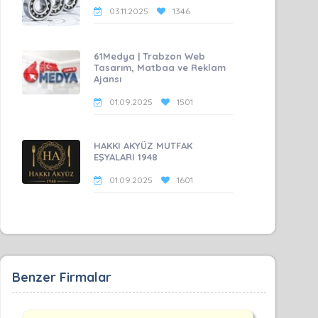
03.11.2025
1346
61Medya | Trabzon Web
Tasarım, Matbaa ve Reklam
Ajansı
01.09.2025
1501
HAKKI AKYÜZ MUTFAK
EŞYALARI 1948
01.09.2025
1601
Benzer Firmalar