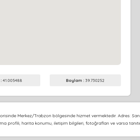
 :
41.005488
Boylam :
39.730252
gorisinde Merkez/Trabzon bölgesinde hizmet vermektedir. Adres: San
a profili, harita konumu, iletişim bilgileri, fotoğrafları ve varsa ta