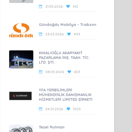
21.05.2026
142
Gündoğdu Mobilya - Trabzon
23.03.2026
493
KINALIOĞLU AKARYAKIT
PAZARLAMA İNŞ. TAAH. TİC.
LTD. ŞTİ.
08.03.2026
653
YFA YERBİLİMLERİ
MÜHENDİSLİK DANIŞMANLIK
HİZMETLERİ LİMİTED ŞİRKETİ
04.01.2026
1023
Tezel Rulman