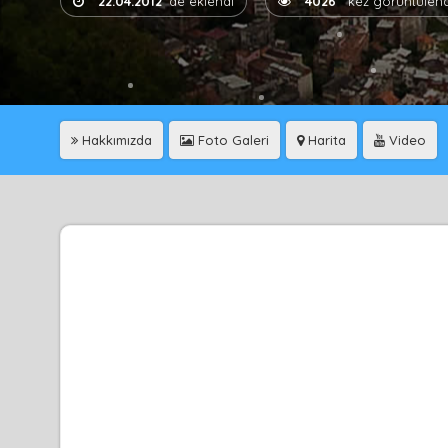
22.04.2012
'de eklendi
4026
kez görüntülend
Hakkımızda
Foto Galeri
Harita
Video