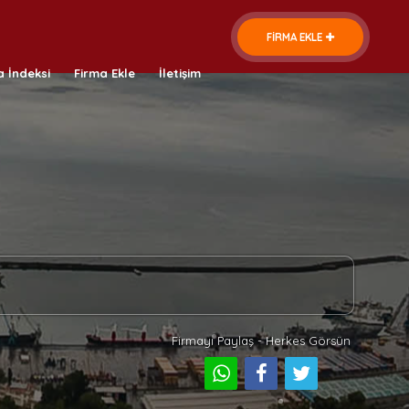
FİRMA EKLE
a İndeksi
Firma Ekle
İletişim
Firmayı Paylaş - Herkes Görsün