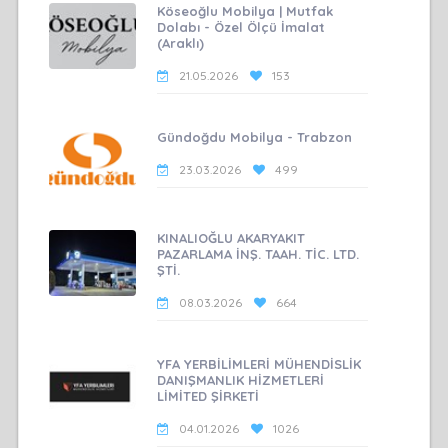
Köseoğlu Mobilya | Mutfak
Dolabı - Özel Ölçü İmalat
(Araklı)
21.05.2026
153
Gündoğdu Mobilya - Trabzon
23.03.2026
499
KINALIOĞLU AKARYAKIT
PAZARLAMA İNŞ. TAAH. TİC. LTD.
ŞTİ.
08.03.2026
664
YFA YERBİLİMLERİ MÜHENDİSLİK
DANIŞMANLIK HİZMETLERİ
LİMİTED ŞİRKETİ
04.01.2026
1026