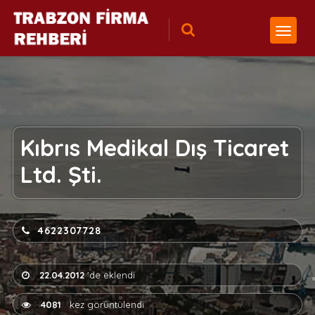
Kıbrıs Medikal Dış Ticaret
Ltd. Şti.
4622307728
22.04.2012
'de eklendi
4081
kez görüntülendi