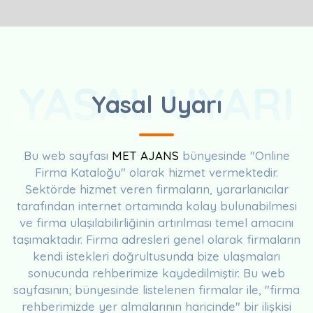
YASAL UYARI
Yasal Uyarı
Bu web sayfası
MET AJANS
bünyesinde "Online
Firma Kataloğu" olarak hizmet vermektedir.
Sektörde hizmet veren firmaların, yararlanıcılar
tarafından internet ortamında kolay bulunabilmesi
ve firma ulaşılabilirliğinin artırılması temel amacını
taşımaktadır. Firma adresleri genel olarak firmaların
kendi istekleri doğrultusunda bize ulaşmaları
sonucunda rehberimize kaydedilmiştir. Bu web
sayfasının; bünyesinde listelenen firmalar ile, "firma
rehberimizde yer almalarının haricinde" bir ilişkisi