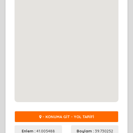
- KONUMA GİT - YOL TARİFİ
Enlem :
41.005488
Boylam :
39.730252