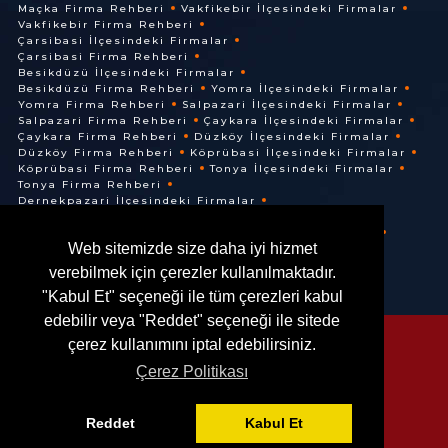
Maçka Firma Rehberi
Vakfikebir İlçesindeki Firmalar
Vakfikebir Firma Rehberi
Çarsibasi İlçesindeki Firmalar
Çarsibasi Firma Rehberi
Besikdüzü İlçesindeki Firmalar
Besikdüzü Firma Rehberi
Yomra İlçesindeki Firmalar
Yomra Firma Rehberi
Salpazari İlçesindeki Firmalar
Salpazari Firma Rehberi
Çaykara İlçesindeki Firmalar
Çaykara Firma Rehberi
Düzköy İlçesindeki Firmalar
Düzköy Firma Rehberi
Köprübasi İlçesindeki Firmalar
Köprübasi Firma Rehberi
Tonya İlçesindeki Firmalar
Tonya Firma Rehberi
Dernekpazari İlçesindeki Firmalar
Dernekpazari Firma Rehberi
Hayrat İlçesindeki Firmalar
Hayrat Firma Rehberi
Web sitemizde size daha iyi hizmet
Of İlçesindeki Firmalar
Of Firma Rehberi
verebilmek için çerezler kullanılmaktadır.
"Kabul Et" seçeneği ile tüm çerezleri kabul
edebilir veya "Reddet" seçeneği ile sitede
çerez kullanımını iptal edebilirsiniz.
Çerez Politikası
© @ 2016. Her Hakkı Saklıdır.
Reddet
Kabul Et