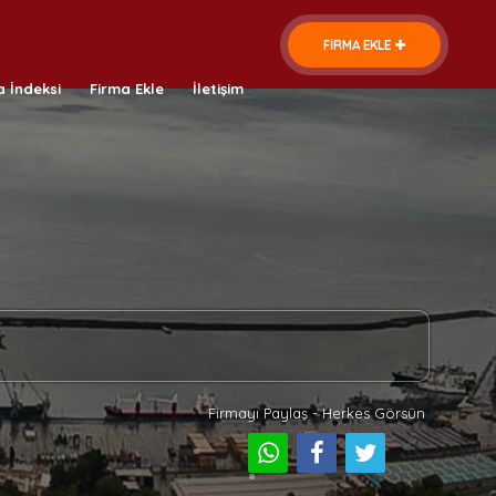
FİRMA EKLE
a İndeksi
Firma Ekle
İletişim
Firmayı Paylaş - Herkes Görsün