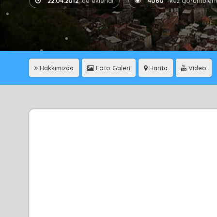
22.04.2012
'de eklendi
4060
kez görüntülen
Hakkımızda
Foto Galeri
Harita
Video