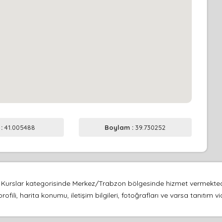
 :
41.005488
Boylam :
39.730252
e Kurslar kategorisinde Merkez/Trabzon bölgesinde hizmet vermekted
fili, harita konumu, iletişim bilgileri, fotoğrafları ve varsa tanıtım