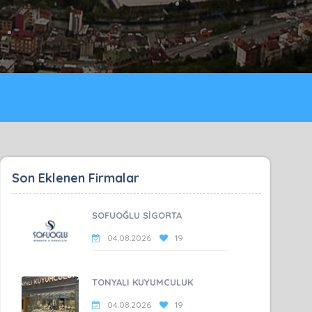
Son Eklenen Firmalar
SOFUOĞLU SİGORTA
04.08.2026
19
TONYALI KUYUMCULUK
04.08.2026
19