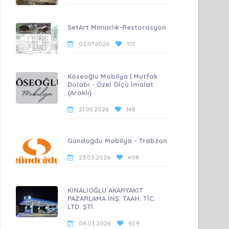
SetArt Mimarlık-Restorasyon
02.07.2026
101
Köseoğlu Mobilya | Mutfak
Dolabı - Özel Ölçü İmalat
(Araklı)
21.05.2026
148
Gündoğdu Mobilya - Trabzon
23.03.2026
498
KINALIOĞLU AKARYAKIT
PAZARLAMA İNŞ. TAAH. TİC.
LTD. ŞTİ.
08.03.2026
659