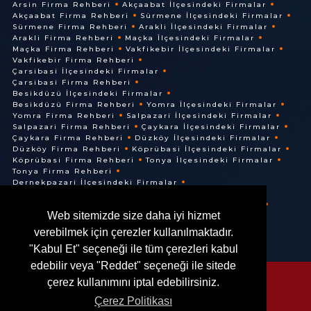
Arsin Firma Rehberi
Akçaabat İlçesindeki Firmalar
Akçaabat Firma Rehberi
Sürmene İlçesindeki Firmalar
Sürmene Firma Rehberi
Arakli İlçesindeki Firmalar
Arakli Firma Rehberi
Maçka İlçesindeki Firmalar
Maçka Firma Rehberi
Vakfikebir İlçesindeki Firmalar
Vakfikebir Firma Rehberi
Çarsibasi İlçesindeki Firmalar
Çarsibasi Firma Rehberi
Besikdüzü İlçesindeki Firmalar
Besikdüzü Firma Rehberi
Yomra İlçesindeki Firmalar
Yomra Firma Rehberi
Salpazari İlçesindeki Firmalar
Salpazari Firma Rehberi
Çaykara İlçesindeki Firmalar
Çaykara Firma Rehberi
Düzköy İlçesindeki Firmalar
Düzköy Firma Rehberi
Köprübasi İlçesindeki Firmalar
Köprübasi Firma Rehberi
Tonya İlçesindeki Firmalar
Tonya Firma Rehberi
Dernekpazari İlçesindeki Firmalar
Dernekpazari Firma Rehberi
Hayrat İlçesindeki Firmalar
Hayrat Firma Rehberi
Web sitemizde size daha iyi hizmet
Of İlçesindeki Firmalar
Of Firma Rehberi
verebilmek için çerezler kullanılmaktadır.
"Kabul Et" seçeneği ile tüm çerezleri kabul
edebilir veya "Reddet" seçeneği ile sitede
çerez kullanımını iptal edebilirsiniz.
Çerez Politikası