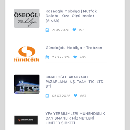
Köseoğlu Mobilya | Mutfak
Dolabı - Özel Ölçü İmalat
(Araklı)
21.05.2026
152
Gündoğdu Mobilya - Trabzon
23.03.2026
499
KINALIOĞLU AKARYAKIT
PAZARLAMA İNŞ. TAAH. TİC. LTD.
ŞTİ.
08.03.2026
663
YFA YERBİLİMLERİ MÜHENDİSLİK
DANIŞMANLIK HİZMETLERİ
LİMİTED ŞİRKETİ