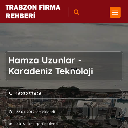
Hamza Uzunlar -
Karadeniz Teknoloji
4623257626
22.04.2012
'de eklendi
4016
kez görüntülendi