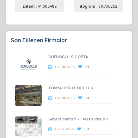
Enlem :
41.005488
Boylam :
39.730252
Son Eklenen Firmalar
SOFUOĞLU SİGORTA
04.08.2026
24
TONYALI KUYUMCULUK
04.08.2026
24
SetArt Mimarlık-Restorasyon
02.07.2026
101