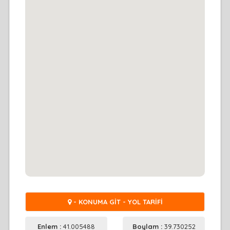
- KONUMA GİT - YOL TARİFİ
Enlem :
41.005488
Boylam :
39.730252