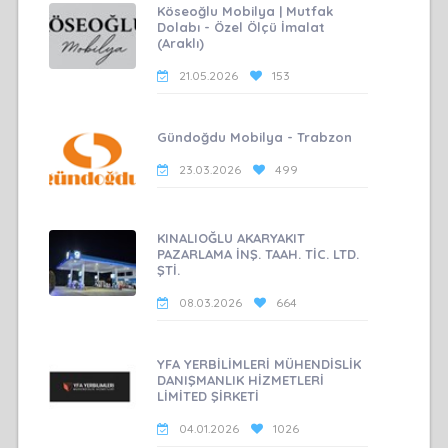
Köseoğlu Mobilya | Mutfak
Dolabı - Özel Ölçü İmalat
(Araklı)
21.05.2026
153
Gündoğdu Mobilya - Trabzon
23.03.2026
499
KINALIOĞLU AKARYAKIT
PAZARLAMA İNŞ. TAAH. TİC. LTD.
ŞTİ.
08.03.2026
664
YFA YERBİLİMLERİ MÜHENDİSLİK
DANIŞMANLIK HİZMETLERİ
LİMİTED ŞİRKETİ
04.01.2026
1026