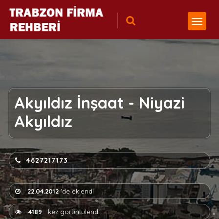
Akyıldız İnşaat - Niyazi
Akyıldız
4627217173
22.04.2012
'de eklendi
4189
kez görüntülendi