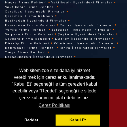
Maçka Firma Rehberi
Vakfikebir İlçesindeki Firmalar
Vakfikebir Firma Rehberi
Çarsibasi İlçesindeki Firmalar
Çarsibasi Firma Rehberi
Besikdüzü İlçesindeki Firmalar
Besikdüzü Firma Rehberi
Yomra İlçesindeki Firmalar
Yomra Firma Rehberi
Salpazari İlçesindeki Firmalar
Salpazari Firma Rehberi
Çaykara İlçesindeki Firmalar
Çaykara Firma Rehberi
Düzköy İlçesindeki Firmalar
Düzköy Firma Rehberi
Köprübasi İlçesindeki Firmalar
Köprübasi Firma Rehberi
Tonya İlçesindeki Firmalar
Tonya Firma Rehberi
Dernekpazari İlçesindeki Firmalar
Dernekpazari Firma Rehberi
Hayrat İlçesindeki Firmalar
Hayrat Firma Rehberi
Web sitemizde size daha iyi hizmet
Of İlçesindeki Firmalar
Of Firma Rehberi
verebilmek için çerezler kullanılmaktadır.
"Kabul Et" seçeneği ile tüm çerezleri kabul
edebilir veya "Reddet" seçeneği ile sitede
çerez kullanımını iptal edebilirsiniz.
Çerez Politikası
© @ 2016. Her Hakkı Saklıdır.
Reddet
Kabul Et