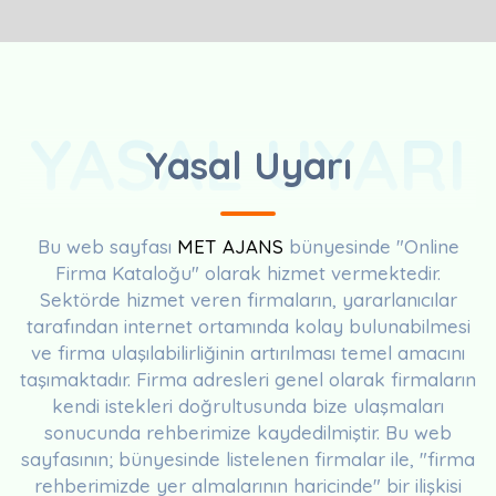
YASAL UYARI
Yasal Uyarı
Bu web sayfası
MET AJANS
bünyesinde "Online
Firma Kataloğu" olarak hizmet vermektedir.
Sektörde hizmet veren firmaların, yararlanıcılar
tarafından internet ortamında kolay bulunabilmesi
ve firma ulaşılabilirliğinin artırılması temel amacını
taşımaktadır. Firma adresleri genel olarak firmaların
kendi istekleri doğrultusunda bize ulaşmaları
sonucunda rehberimize kaydedilmiştir. Bu web
sayfasının; bünyesinde listelenen firmalar ile, "firma
rehberimizde yer almalarının haricinde" bir ilişkisi