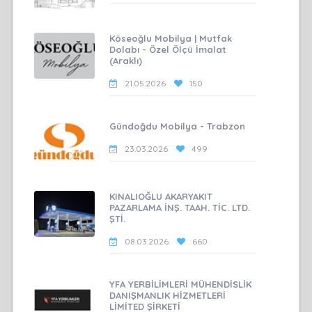
Köseoğlu Mobilya | Mutfak
Dolabı - Özel Ölçü İmalat
(Araklı)
21.05.2026
150
Gündoğdu Mobilya - Trabzon
23.03.2026
499
KINALIOĞLU AKARYAKIT
PAZARLAMA İNŞ. TAAH. TİC. LTD.
ŞTİ.
08.03.2026
660
YFA YERBİLİMLERİ MÜHENDİSLİK
DANIŞMANLIK HİZMETLERİ
LİMİTED ŞİRKETİ