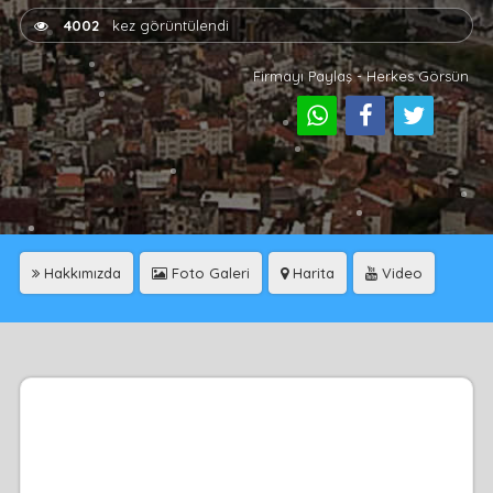
4002
kez görüntülendi
Firmayı Paylaş - Herkes Görsün
Hakkımızda
Foto Galeri
Harita
Video