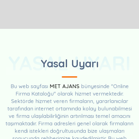
YASAL UYARI
Yasal Uyarı
Bu web sayfası
MET AJANS
bünyesinde "Online
Firma Kataloğu" olarak hizmet vermektedir.
Sektörde hizmet veren firmaların, yararlanıcılar
tarafından internet ortamında kolay bulunabilmesi
ve firma ulaşılabilirliğinin artırılması temel amacını
taşımaktadır. Firma adresleri genel olarak firmaların
kendi istekleri doğrultusunda bize ulaşmaları
sonucunda rehberimize kaydedilmiştir. Bu web