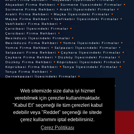
Akçaabat Firma Rehberi
Sürmene İlçesindeki Firmalar
Sürmene Firma Rehberi
Arakli İlçesindeki Firmalar
Arakli Firma Rehberi
Maçka İlçesindeki Firmalar
Maçka Firma Rehberi
Vakfikebir İlçesindeki Firmalar
Vakfikebir Firma Rehberi
Çarsibasi İlçesindeki Firmalar
Çarsibasi Firma Rehberi
Besikdüzü İlçesindeki Firmalar
Besikdüzü Firma Rehberi
Yomra İlçesindeki Firmalar
Yomra Firma Rehberi
Salpazari İlçesindeki Firmalar
Salpazari Firma Rehberi
Çaykara İlçesindeki Firmalar
Çaykara Firma Rehberi
Düzköy İlçesindeki Firmalar
Düzköy Firma Rehberi
Köprübasi İlçesindeki Firmalar
Köprübasi Firma Rehberi
Tonya İlçesindeki Firmalar
Tonya Firma Rehberi
Dernekpazari İlçesindeki Firmalar
Dernekpazari Firma Rehberi
Hayrat İlçesindeki Firmalar
Hayrat Firma Rehberi
Web sitemizde size daha iyi hizmet
Of İlçesindeki Firmalar
Of Firma Rehberi
verebilmek için çerezler kullanılmaktadır.
"Kabul Et" seçeneği ile tüm çerezleri kabul
edebilir veya "Reddet" seçeneği ile sitede
çerez kullanımını iptal edebilirsiniz.
Çerez Politikası