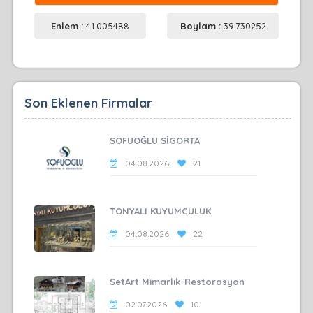
Enlem :
41.005488
Boylam :
39.730252
Son Eklenen Firmalar
SOFUOĞLU SİGORTA
04.08.2026
21
TONYALI KUYUMCULUK
04.08.2026
22
SetArt Mimarlık-Restorasyon
02.07.2026
101