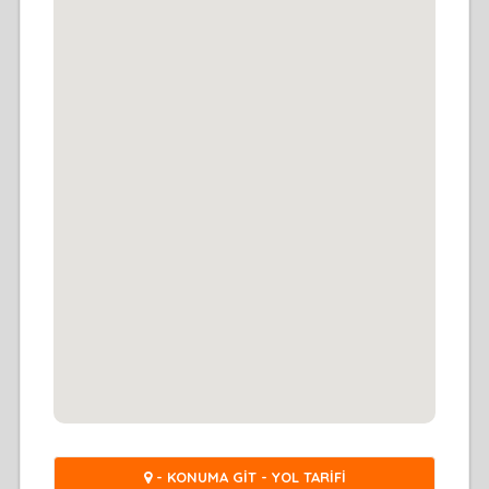
- KONUMA GİT - YOL TARİFİ